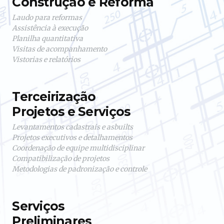
Construção e Reforma
Laudo para reformas
Assistência à execução
Planilha quantitativa
Visitas de acompanhamento
Vistorias e relatórios
Terceirização
Projetos e Serviços
Levantamentos cadastrais e asbuilts
Projetos executivos e detalhamentos
Coordenação de equipe multidisciplinar
Compatibilização de projetos
Metodologias de padronização e controle
Serviços
Preliminares